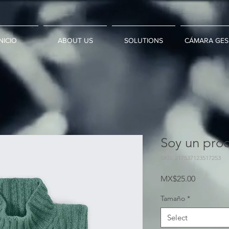
NICIO
ABOUT US
SOLUTIONS
CÁMARA GES
Soy un pro
SKU: 217537123517253
Price
MX$25.00
Tamaño
*
Select