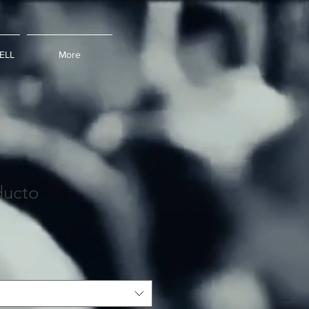
ELL
More
ducto