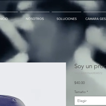
NICIO
NOSOTROS
SOLUCIONES
CÁMARA GES
Soy un pro
SKU: 632835642834572
Precio
$40.00
Tamaño
*
Elegir